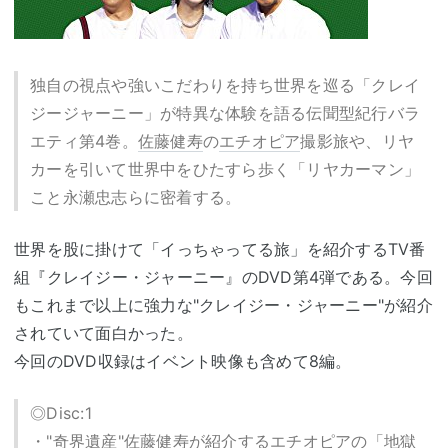
独自の視点や強いこだわりを持ち世界を巡る「クレイ
ジージャーニー」が特異な体験を語る伝聞型紀行バラ
エティ第4巻。
佐藤健寿
の
エチオピア
撮影旅や、リヤ
カーを引いて世界中をひたすら歩く「リヤカーマン」
こと永瀬忠志らに密着する。
世界を股に掛けて「イっちゃってる旅」を紹介するTV番
組『クレイジー・ジャーニー』のDVD第4弾である。今回
もこれまで以上に強力な"クレイジー・ジャーニー"が紹介
されていて面白かった。
今回のDVD収録はイベント映像も含めて8編。
◎Disc:1
・"奇界遺産"
佐藤健寿
が紹介する
エチオピア
の「地獄