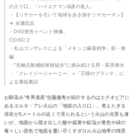
の入り口」「ハイエナマン&謎の老人」
・【リヤカーを引いて地球を歩き倒すリヤカーマン】
⇒ 永瀬忠志
・DVD発売イベント映像。
◎DISC:2
・丸山ゴンザレスによる「メキシコ麻薬戦争」前・後
編
・"北極点無補給単独徒歩"に挑み続ける男・荻田泰永
・「クレイジージャーニー」+「王様のブランチ」に
よる番組裏話
お馴染み"奇界遺産"
佐藤健寿
が紹介するのは
エチオピア
に
あるエルタ・アレ火山の「地獄の入り口」。煮えたぎる
溶岩が5メートルの近くで見られるという火山の光景も凄
いが、地面から噴き出した酸や硫黄や鉱塩が黄色や緑の
毒々しい原色で地面を覆い尽くすダロル火山地帯の情景