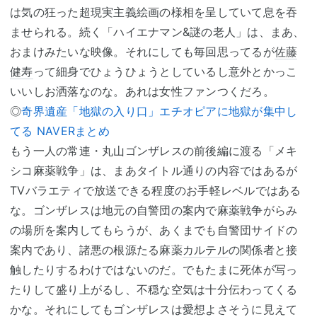
は気の狂った超現実主義絵画の様相を呈していて息を吞
ませられる。続く「ハイエナマン&謎の老人」は、まあ、
おまけみたいな映像。それにしても毎回思ってるが
佐藤
健寿
って細身でひょうひょうとしているし意外とかっこ
いいしお洒落なのな。あれは女性ファンつくだろ。
◎
奇界遺産「地獄の入り口」エチオピアに地獄が集中し
てる NAVERまとめ
もう一人の常連・丸山ゴンザレスの前後編に渡る「メキ
シコ麻薬戦争」は、まあタイトル通りの内容ではあるが
TVバラエティで放送できる程度のお手軽レベルではある
な。ゴンザレスは地元の自警団の案内で麻薬戦争がらみ
の場所を案内してもらうが、あくまでも自警団サイドの
案内であり、諸悪の根源たる麻薬
カルテル
の関係者と接
触したりするわけではないのだ。でもたまに死体が写っ
たりして盛り上がるし、不穏な空気は十分伝わってくる
かな。それにしてもゴンザレスは愛想よさそうに見えて