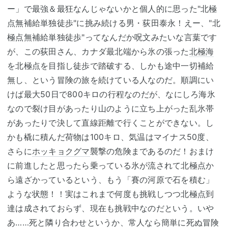
ー」で最強＆最狂なんじゃないかと個人的に思った"北極
点無補給単独徒歩"に挑み続ける男・荻田泰永！えー、"北
極点無補給単独徒歩"ってなんだか呪文みたいな言葉です
が、この荻田さん、カナダ最北端から氷の張った
北極海
を北極点を目指し徒歩で踏破する、しかも途中一切補給
無し、という冒険の旅を続けている人なのだ。順調にい
けば最大50日で800キロの行程なのだが、なにしろ海氷
なので裂け目があったり山のように立ち上がった乱氷帯
があったりで決して直線距離で行くことができない。し
かも橇に積んだ荷物は100キロ、気温はマイナス50度、
さらに
ホッキョクグマ
襲撃の危険まであるのだ！おまけ
に前進したと思ったら乗っている氷が流されて北極点か
ら遠ざかっているという、もう「賽の河原で石を積む」
ような状態！！実はこれまで何度も挑戦しつつ北極点到
達は成されておらず、現在も挑戦中なのだという。いや
あ……死と隣り合わせというか、常人なら簡単に死ぬ冒険