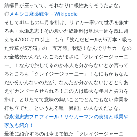
結構目が座ってて、それなりに根性ありそうだよな。
◎
メキシコ麻薬戦争 - Wikipedia
そして41年もの年月を掛け、リヤカー牽いて世界を旅す
る男・永瀬忠志！その歩いた総距離は地球一周を既に超
える47000キロ以上！もう「飲んだビールが5万本・吸っ
た煙草が5万箱」の「五万節」状態！なんでリヤカーなの
か全然分かんないところがまさに「クレイジージャーニ
ー」！なんで旅してるのか本人も分からないとか言って
るところも「クレイジージャーニー」！なにもかもなん
だか分かんないのだが、なんだか分かんないけどとりあ
えずカンドーさせられる！この人は膨大な年月と労力を
掛け、とりたてて意味の無いことでとんでもない偉業を
打ち立てた、というある種「異能」の人なんだよな。
◎
永瀬忠志プロフィール！リヤカーマンの実績と職業や
家族も紹介！
最後に紹介するのは今まで観た「クレイジージャーニ