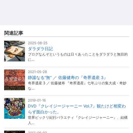
関連記事
2025-08-25
ダラダラ日記
ブログなんぞというものは日々あったことをダラダラと無目的
に…
2021-05-28
静謐なる”無” ／ 佐藤健寿の『奇界遺産 3』
奇界遺産 3 ／ 佐藤健寿 『奇界遺産』七年ぶりの集大成・奇妙
な…
2019-01-16
DVD『クレイジージャーニー Vol.7』観たけど相変わ
らず面白かった。
世界ビックリ紀行バラエティ『クレイジージャーニー』、結構
人…