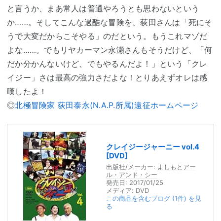
と言うか、まあ常人は普通やろうとも思わないという
か……。そしてこんな過酷な冒険を、荻田さんは「死にそ
うで大変だからこそやる」のだという。もうこれマゾだ
よな……。でもリヤカーマン永瀬さんもそうだけど、「何
だか分かんないけど、でもやるんだよ！」という「クレ
イジー」さは最高の強力さだよな！とりあえずオレは感
嘆したよ！
◎
北極冒険家 荻田泰永(N.A.P.所属)遠征ホームページ
クレイジージャーニー vol.4
[DVD]
出版社/メーカー:
よしもとアー
ル・アンド・シー
発売日:
2017/01/25
メディア:
DVD
この商品を含むブログ (1件) を見
る